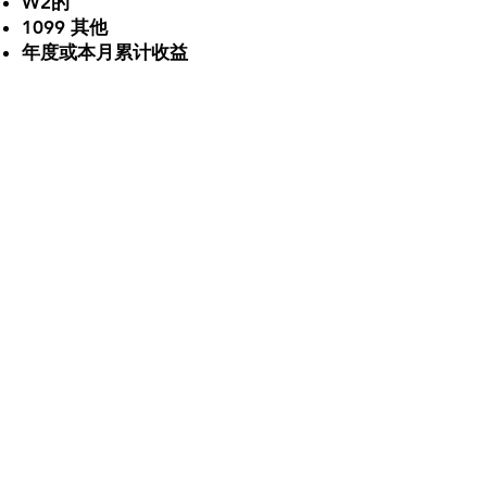
W2的
1099 其他
年度或本月累计收益
俄亥俄州哥伦布市东都柏林格兰维尔路2021号
276室，邮编：43229