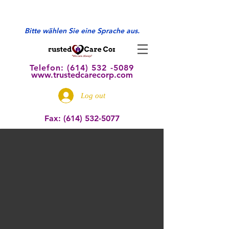
Bitte wählen Sie eine Sprache aus.
Telefon: (614) 532
-5089
www.trustedcarecorp.com
Log out
Fax:
(614) 532-5077