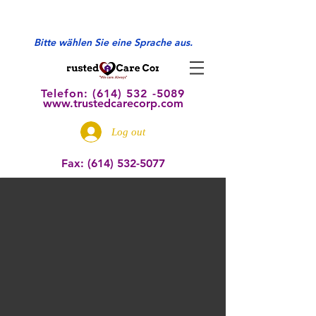
Bitte wählen Sie eine Sprache aus.
Telefon: (614) 532
-5089
www.trustedcarecorp.com
Log out
Fax:
(614) 532-5077