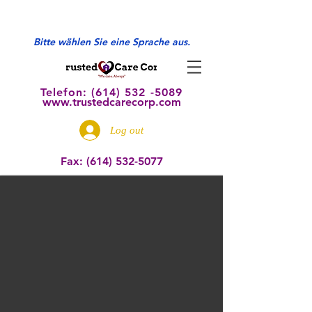
Bitte wählen Sie eine Sprache aus.
Telefon: (614) 532
-5089
www.trustedcarecorp.com
Log out
Fax:
(614) 532-5077